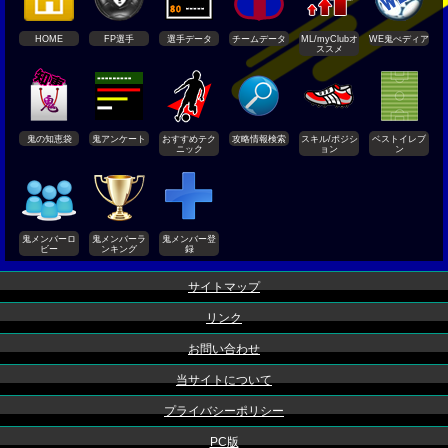
HOME
FP選手
選手データ
チームデータ
ML/myClubオ
WE鬼ぺディア
ススメ
鬼の知恵袋
鬼アンケート
おすすめテク
攻略情報検索
スキル/ポジシ
ベストイレブ
ニック
ョン
ン
鬼メンバーロ
鬼メンバーラ
鬼メンバー登
ビー
ンキング
録
サイトマップ
リンク
お問い合わせ
当サイトについて
プライバシーポリシー
PC版