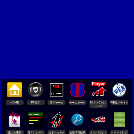
HOME
FP選手
選手データ
チームデータ
ML/myClubオ
WE鬼ぺディア
ススメ
鬼の知恵袋
鬼アンケート
おすすめテク
攻略情報検索
スキル/ポジシ
ベストイレブ