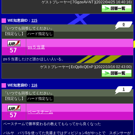
ゲストプレーヤー[ 7GgzeAV-NT ](2022/04/25 16:40:16)
WE知恵袋ID：
115
0
「いつでも回答してください」
【指定なし】
ハード指定なし
ps５当選
57
★
ps５当選したけど誰かほしい人いる。
ゲストプレーヤー[ EcQp8cQEnP ](2022/10/16 02:43:00)
WE知恵袋ID：
116
1
「いつでも回答してください」
【指定なし】
ハード指定なし
ベースチーム
57
★
ベースチームで勝率変わるの教えてもらってから良くなった
バルサ パリSを使ってた先週まではディビジョン6がやっとで スポンサーが