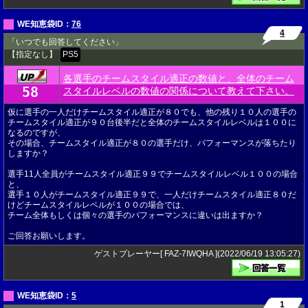
WE知恵袋ID：
76
4
「いつでも回答してください」
【指定なし】
PS5
各選手のチームスタイル適正の数値と、全体のチーム
58
★
スタイルレベルの数値の関係について教えて下さい。
仮に選手の一人だけチームスタイル適正が８０でも、他の残り１０人の選手の
チームスタイル適正が９０台後半だと全体のチームスタイルレベルは１００に
なるのですが、
その場合、チームスタイル適正が８０の選手だけ、パフォーマンスが落ちたり
しますか？
選手11人全員がチームスタイル適正９９でチームスタイルレベル１００の場合
と、
選手１０人がチームスタイル適正９９で、一人だけチームスタイル適正８０だ
けどチームスタイルレベルが１００の場合では、
チーム全体もしくは個々の選手のパフォーマンスに違いは出ますか？
ご回答お願いします。
ゲストプレーヤー[ FAZ-7IWQHA ](2022/06/19 13:05:27)
WE知恵袋ID：
5
1