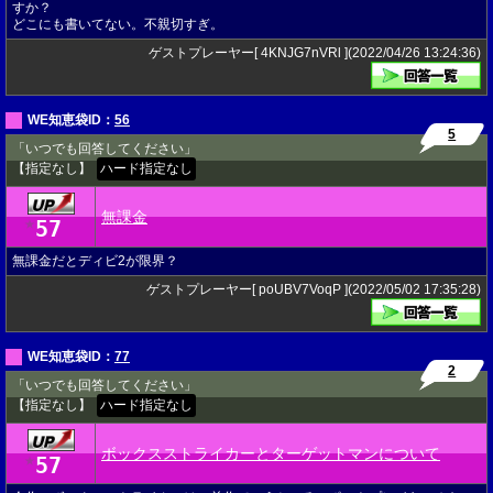
すか？
どこにも書いてない。不親切すぎ。
ゲストプレーヤー[ 4KNJG7nVRl ](2022/04/26 13:24:36)
WE知恵袋ID：
56
5
「いつでも回答してください」
【指定なし】
ハード指定なし
無課金
57
★
無課金だとディビ2が限界？
ゲストプレーヤー[ poUBV7VoqP ](2022/05/02 17:35:28)
WE知恵袋ID：
77
2
「いつでも回答してください」
【指定なし】
ハード指定なし
ボックスストライカーとターゲットマンについて
57
★