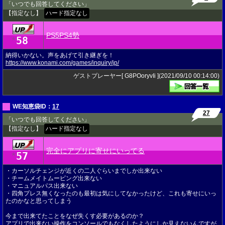
「いつでも回答してください」
【指定なし】
ハード指定なし
PS5PS4勢
58
★
納得いかない。声をあげて引き継ぎを！
https://www.konami.com/games/inquiry/jp/
ゲストプレーヤー[ G8POoryvIi ](2021/09/10 00:14:00)
WE知恵袋ID：
17
27
「いつでも回答してください」
【指定なし】
ハード指定なし
完全にアプリに寄せにいってる
57
★
・カーソルチェンジが近くの二人ぐらいまでしか出来ない
・チームメイトムービング出来ない
・マニュアルパス出来ない
・四角プレス無くなったのも最初は気にしてなかったけど、これも寄せにいっ
たのかなと思ってしまう
今まで出来てたことをなぜ失くす必要があるのか？
アプリで出来ない操作をコンソールでもなくしたようにしか見えないんですが