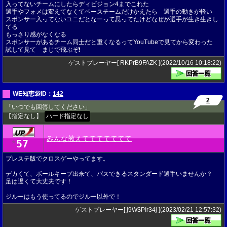
入ってないチームにしたらディビジョン4までこれた
選手やフォメは変えてなくてベースチームだけかえたら 選手の動きが軽い
スポンサー入ってないユニだとなーって思ってたけどなぜが選手が生き生きし
てる
もっさり感がなくなる
スポンサーがあるチーム同士だと重くなるってYouTubeで見てから変わった
試して見て まじで飛ぶぞ❗️
ゲストプレーヤー[ RKPrB9FAZK ](2022/10/16 10:18:22)
WE知恵袋ID：
142
2
「いつでも回答してください」
【指定なし】
ハード指定なし
みんな教えててててててて
57
★
プレステ版でクロスゲーやってます。
デカくて、ボールキープ出来て、パスできるスタンダード選手いませんか？
足は遅くて大丈夫です！
ジルーはもう使ってるのでジルー以外で！
ゲストプレーヤー[ j9W$PIr34j ](2023/02/21 12:57:32)