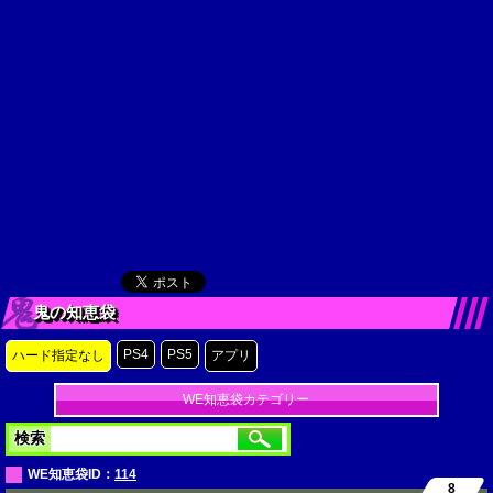
鬼の知恵袋
PS4
PS5
ハード指定なし
アプリ
WE知恵袋カテゴリー
検索
WE知恵袋ID：
114
8