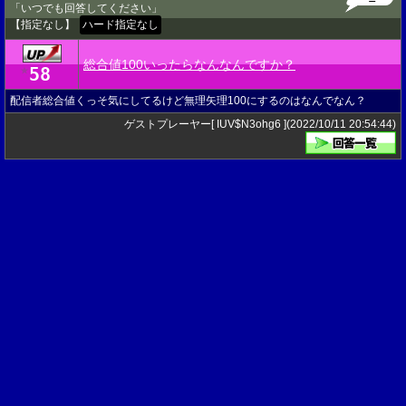
「いつでも回答してください」
【指定なし】
ハード指定なし
総合値100いったらなんなんですか？
58
★
配信者総合値くっそ気にしてるけど無理矢理100にするのはなんでなん？
ゲストプレーヤー[ IUV$N3ohg6 ](2022/10/11 20:54:44)