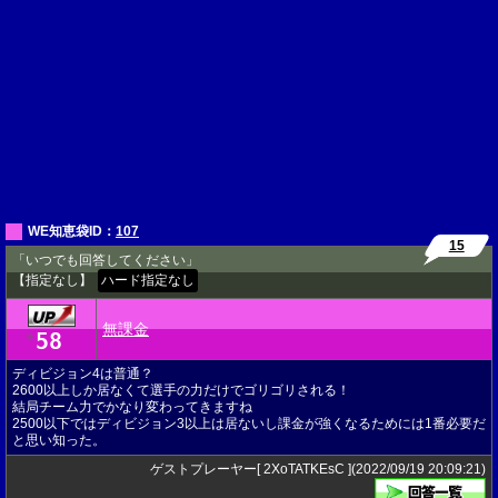
WE知恵袋ID：
107
15
「いつでも回答してください」
【指定なし】
ハード指定なし
無課金
58
★
ディビジョン4は普通？
2600以上しか居なくて選手の力だけでゴリゴリされる！
結局チーム力でかなり変わってきますね
2500以下ではディビジョン3以上は居ないし課金が強くなるためには1番必要だ
と思い知った。
ゲストプレーヤー[ 2XoTATKEsC ](2022/09/19 20:09:21)