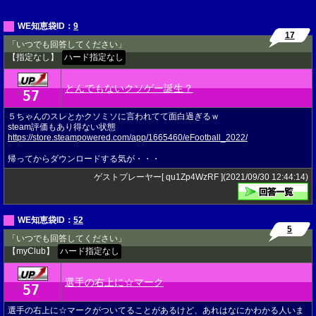
WE知恵袋ID：
9
17
「いつでも回答してください」
【指定なし】
ハード指定なし
とんでもないクソゲー誕生？
57
★
５ちゃんのスレとかクソミソに言われてて面白過ぎるｗ
steam評価もあり得ない状態
https://store.steampowered.com/app/1665460/eFootball_2022/
帰ってからダウンロードする気が・・・
ゲストプレーヤー[ qu1Zp4WzRF ](2021/09/30 12:44:14)
WE知恵袋ID：
52
5
「いつでも回答してください」
【myClub】
ハード指定なし
選手の右上に☆マーク
57
★
選手の右上に☆マークがついてることがあるけど、あれはなにかわかる人いま