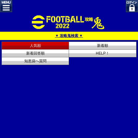
▼ 攻略鬼検索 ▼
人気順
新着順
新着回答順
HELP！
知恵袋へ質問