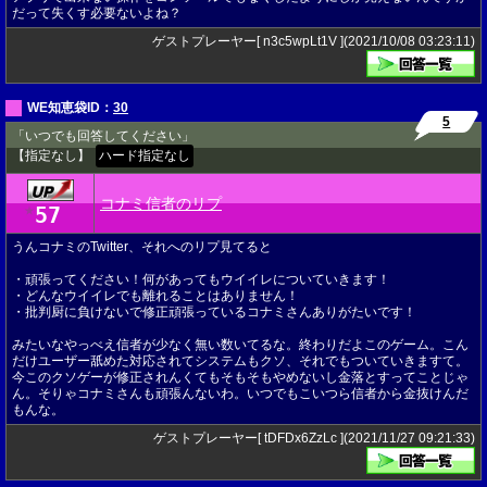
だって失くす必要ないよね？
ゲストプレーヤー[ n3c5wpLt1V ](2021/10/08 03:23:11)
WE知恵袋ID：
30
5
「いつでも回答してください」
【指定なし】
ハード指定なし
コナミ信者のリプ
57
★
うんコナミのTwitter、それへのリプ見てると
・頑張ってください！何があってもウイイレについていきます！
・どんなウイイレでも離れることはありません！
・批判厨に負けないで修正頑張っているコナミさんありがたいです！
みたいなやっべえ信者が少なく無い数いてるな。終わりだよこのゲーム。こん
だけユーザー舐めた対応されてシステムもクソ、それでもついていきますて。
今このクソゲーが修正されんくてもそもそもやめないし金落とすってことじゃ
ん。そりゃコナミさんも頑張んないわ。いつでもこいつら信者から金抜けんだ
もんな。
ゲストプレーヤー[ tDFDx6ZzLc ](2021/11/27 09:21:33)