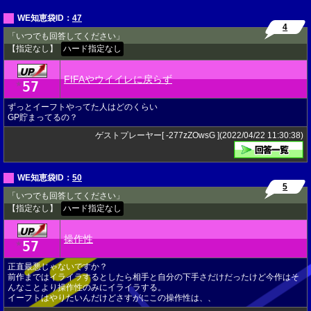
WE知恵袋ID：
47
4
「いつでも回答してください」
【指定なし】
ハード指定なし
FIFAやウイイレに戻らず
57
★
ずっとイーフトやってた人はどのくらい
GP貯まってるの？
ゲストプレーヤー[ -277zZOwsG ](2022/04/22 11:30:38)
WE知恵袋ID：
50
5
「いつでも回答してください」
【指定なし】
ハード指定なし
操作性
57
★
正直最悪じゃないですか？
前作まではイライラするとしたら相手と自分の下手さだけだったけど今作はそ
んなことより操作性のみにイライラする。
イーフトはやりたいんだけどさすがにこの操作性は、、