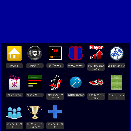
HOME
FP選手
選手データ
チームデータ
ML/myClubオ
WE鬼ぺディア
ススメ
鬼の知恵袋
鬼アンケート
おすすめテク
攻略情報検索
スキル/ポジシ
ベストイレブ
ニック
ョン
ン
鬼メンバーロ
鬼メンバーラ
鬼メンバー登
ビー
ンキング
録