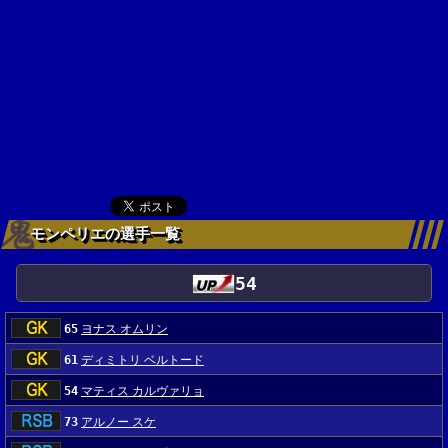
モンペリエの選手一覧
54
65
ヨナス オムリン
61
ディミトリ ベルトード
54
マティス カルヴァリョ
73
アルノー スケ