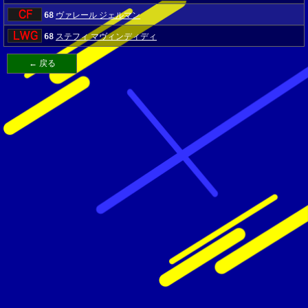
68
ヴァレール ジェルマン
68
ステフィ マヴィンディディ
← 戻る