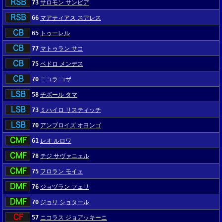
73
サロモン サンビア
66
マアティアス スアレス
65
トゥーレル
77
マトゥラン サコ
75
ペドロ メンデス
70
ニコラ コザ
58
チボール タマ
73
ミハイロ リスティッチ
70
アンブロイズ オヨンゴ
61
レオ ルロワ
78
テジ サヴァニェル
75
フロラン モイェ
76
ジョヅラン フェリ
70
ジョリ ショタール
57
ニコラス ジョアッキーニ