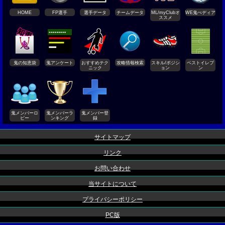
HOME
FP選手
選手データ
チームデータ
ML/myClubオ
WE鬼ぺディア
ススメ
鬼の知恵袋
鬼アンケート
おすすめテク
攻略情報検索
スキル/ポジシ
ベストイレブ
ニック
ョン
ン
鬼メンバーロ
鬼メンバーラ
鬼メンバー登
ビー
ンキング
録
サイトマップ
リンク
お問い合わせ
当サイトについて
プライバシーポリシー
PC版