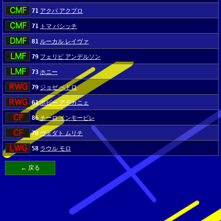
71
アクパ アクプロ
71
トマ バシッチ
81
ルーカル レイヴァ
79
フェリピ アンデルソン
73
ホニー
79
ジョゼ ペドロ
61
ボビー アデカニェ
86
チーロ インモービレ
70
ヴェダト ムリチ
58
ラウル モロ
← 戻る