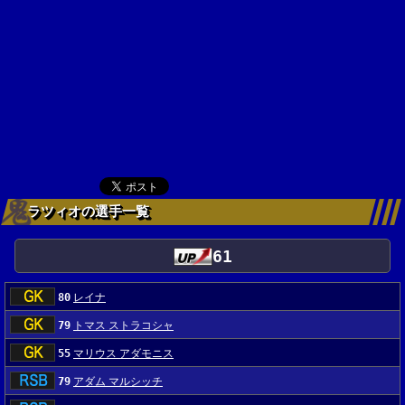
ラツィオの選手一覧
61
80
レイナ
79
トマス ストラコシャ
55
マリウス アダモニス
79
アダム マルシッチ