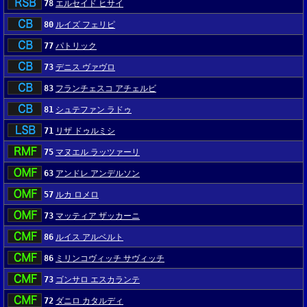
78
エルセイド ヒサイ
80
ルイズ フェリピ
77
パトリック
73
デニス ヴァヴロ
83
フランチェスコ アチェルビ
81
シュテファン ラドゥ
71
リザ ドゥルミシ
75
マヌエル ラッツァーリ
63
アンドレ アンデルソン
57
ルカ ロメロ
73
マッティア ザッカーニ
86
ルイス アルベルト
86
ミリンコヴィッチ サヴィッチ
73
ゴンサロ エスカランテ
72
ダニロ カタルディ