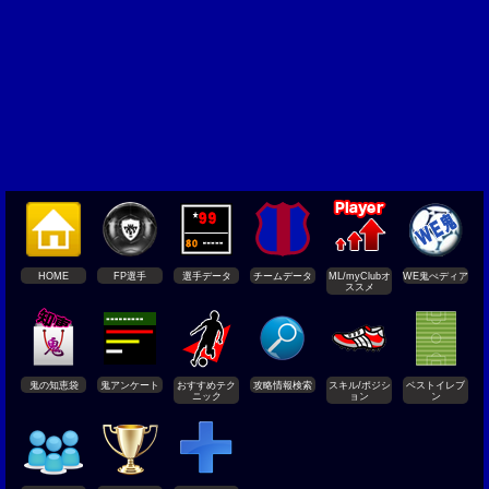
HOME
FP選手
選手データ
チームデータ
ML/myClubオ
WE鬼ぺディア
ススメ
鬼の知恵袋
鬼アンケート
おすすめテク
攻略情報検索
スキル/ポジシ
ベストイレブ
ニック
ョン
ン