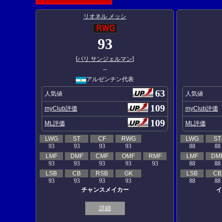
リオネル メッシ
93
[
パリ サンジェルマン
]
--
アルゼンチン代表
63
人気値
人気値
109
myClub評価
myClub評価
109
ML評価
ML評価
LWG
ST
CF
RWG
LWG
ST
93
93
93
93
88
88
LMF
DMF
CMF
OMF
RMF
LMF
DM
93
93
93
93
93
88
88
LSB
CB
RSB
GK
LSB
CB
93
93
93
93
88
88
チャンスメイカー
イ
詳細