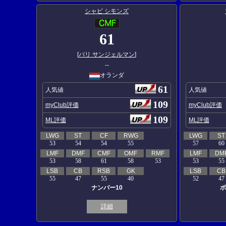
シャビ シモンズ
61
[
パリ サンジェルマン
]
--
オランダ
61
人気値
人気値
109
myClub評価
myClub評価
109
ML評価
ML評価
LWG
ST
CF
RWG
LWG
ST
53
54
54
55
57
60
LMF
DMF
CMF
OMF
RMF
LMF
DM
53
58
61
58
53
53
55
LSB
CB
RSB
GK
LSB
CB
55
47
55
40
52
47
ナンバー10
ボ
詳細