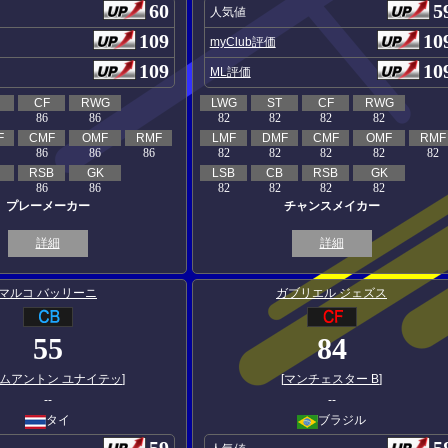
60
5
人気値
109
10
myClub評価
109
10
ML評価
CF
RWG
LWG
ST
CF
RWG
86
86
82
82
82
82
F
CMF
OMF
RMF
LMF
DMF
CMF
OMF
RMF
86
86
86
82
82
82
82
82
RSB
GK
LSB
CB
RSB
GK
86
86
82
82
82
82
プレーメーカー
チャンスメイカー
詳細
詳細
マルコ バッリーニ
ガブリエル ジェズス
55
84
Gムアントン ユナイテッ
]
[
マンチェスター B
]
--
--
タイ
ブラジル
59
5