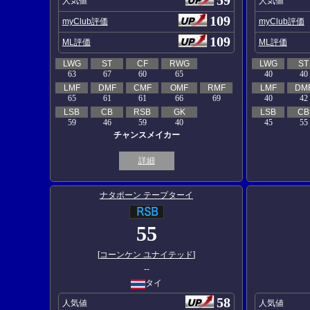
人気値
人気値
109
myClub評価
myClub評価
109
ML評価
ML評価
LWG
ST
CF
RWG
LWG
ST
63
67
60
65
40
40
LMF
DMF
CMF
OMF
RMF
LMF
DM
65
61
61
66
69
40
42
LSB
CB
RSB
GK
LSB
CB
59
46
59
40
45
55
チャンスメイカー
詳細
ナタポーン テープターイ
55
[
コーンケン ユナイテッド
]
--
タイ
58
人気値
人気値