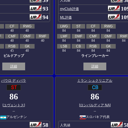
人気値
93
10
myClub評価
94
10
ML評価
CF
RWG
LWG
ST
CF
RWG
40
40
84
84
84
84
F
CMF
OMF
RMF
LMF
DMF
CMF
OMF
RMF
40
40
40
84
84
84
84
84
RSB
GK
LSB
CB
RSB
GK
45
40
84
84
84
84
ビルドアップ
ラインブレーカー
詳細
詳細
パウロ ディバラ
ミラン シュクリニアル
86
86
[
ユヴェントス
]
[
ロンバルディア NA
]
--
--
アルゼンチン
スロバキア代表
58
5
人気値