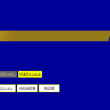
P選手を除く
FP選手を入れる
ポジション
myClub評価
ML評価