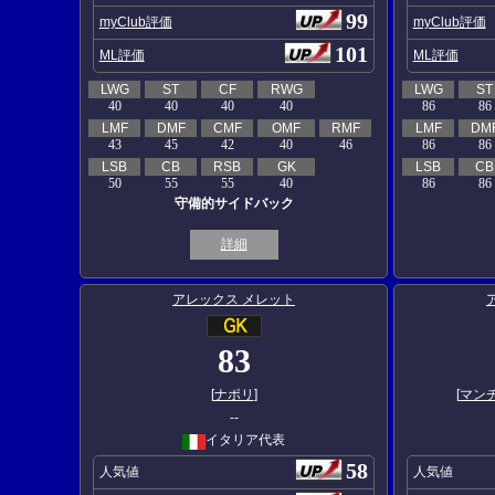
99
myClub評価
myClub評価
101
ML評価
ML評価
LWG
ST
CF
RWG
LWG
ST
40
40
40
40
86
86
LMF
DMF
CMF
OMF
RMF
LMF
DM
43
45
42
40
46
86
86
LSB
CB
RSB
GK
LSB
CB
50
55
55
40
86
86
守備的サイドバック
詳細
アレックス メレット
83
[
ナポリ
]
[
マン
--
イタリア代表
58
人気値
人気値