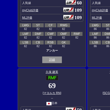
60
人気値
人気値
109
myClub評価
myClub評価
109
ML評価
ML評価
LWG
ST
CF
RWG
LWG
ST
82
82
82
82
86
86
LMF
DMF
CMF
OMF
RMF
LMF
DM
82
82
82
82
82
86
86
LSB
CB
RSB
GK
LSB
CB
82
82
82
82
86
86
アンカー
詳細
久保 建英
69
[
マヨルカ RN
]
[
SC
--
日本
59