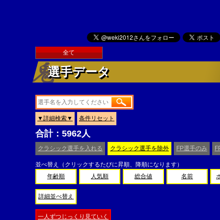
全て
選手データ
▼詳細検索▼
条件リセット
合計：5962人
クラシック選手を入れる
クラシック選手を除外
FP選手のみ
F
並べ替え（クリックするたびに昇順、降順になります）
年齢順
人気順
総合値
名前
詳細並べ替え
一人ずつじっくり見ていく