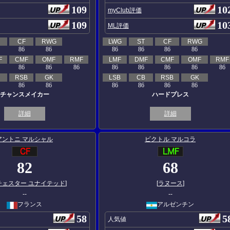
109
10
myClub評価
109
10
ML評価
CF
RWG
LWG
ST
CF
RWG
86
86
86
86
86
86
F
CMF
OMF
RMF
LMF
DMF
CMF
OMF
RMF
86
86
86
86
86
86
86
86
RSB
GK
LSB
CB
RSB
GK
86
86
86
86
86
86
チャンスメイカー
ハードプレス
詳細
詳細
アントニ マルシャル
ビクトル マルコラ
82
68
チェスター ユナイテッド
]
[
ラヌース
]
--
--
フランス
アルゼンチン
58
5
人気値