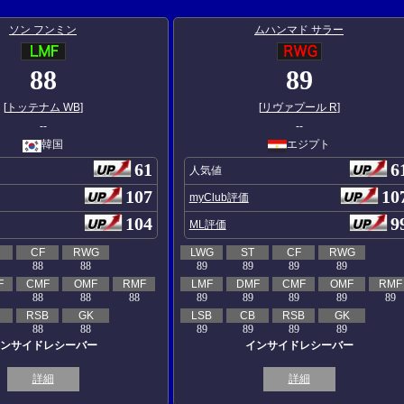
ソン フンミン
ムハンマド サラー
88
89
[
トッテナム WB
]
[
リヴァプール R
]
--
--
韓国
エジプト
61
6
人気値
107
10
myClub評価
104
9
ML評価
CF
RWG
LWG
ST
CF
RWG
88
88
89
89
89
89
F
CMF
OMF
RMF
LMF
DMF
CMF
OMF
RMF
88
88
88
89
89
89
89
89
RSB
GK
LSB
CB
RSB
GK
88
88
89
89
89
89
ンサイドレシーバー
インサイドレシーバー
詳細
詳細