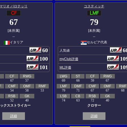
マリオ バロテッリ
コスティッチ
67
79
[未所属]
[未所属]
--
--
イタリア
セルビア代表
60
6
人気値
100
10
myClub評価
101
10
ML評価
CF
RWG
LWG
ST
CF
RWG
67
57
69
66
59
67
F
CMF
OMF
RMF
LMF
DMF
CMF
OMF
RMF
54
58
53
79
71
67
67
68
RSB
GK
LSB
CB
RSB
GK
52
40
74
63
72
40
ックスストライカー
クロサー
詳細
詳細