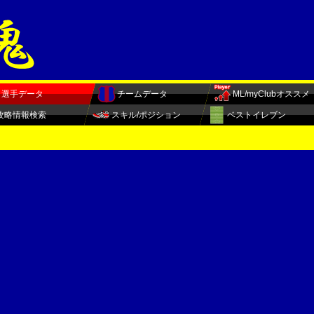
選手データ
チームデータ
ML/myClubオススメ
攻略情報検索
スキル/ポジション
ベストイレブン