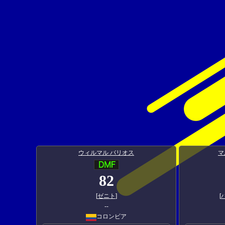
ウィルマル バリオス
マ
82
[
ゼニト
]
[
--
コロンビア