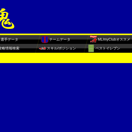
選手データ
チームデータ
ML/myClubオススメ
攻略情報検索
スキル/ポジション
ベストイレブン