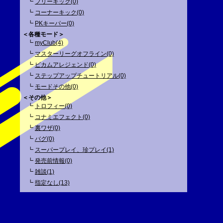
┗
フリーキック(0)
┗
コーナーキック(0)
┗
PKキーパー(0)
＜各種モード＞
┗
myClub(4)
┗
マスターリーグオフライン(0)
┗
ビカムアレジェンド(0)
┗
ステップアップチュートリアル(0)
┗
モードその他(0)
＜その他＞
┗
トロフィー(0)
┗
コナミエフェクト(0)
┗
裏ワザ(0)
┗
バグ(0)
┗
スーパープレイ、珍プレイ(1)
┗
発売前情報(0)
┗
雑談(1)
┗
指定なし(13)