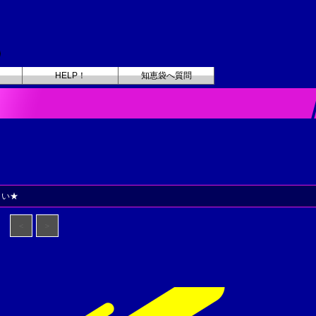
HELP！
知恵袋へ質問
さい★
＜
＞