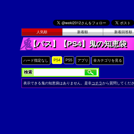
人気順
新着順
新着回答順
【パス】【PS4】鬼の知恵袋
PS4
PS5
ハード指定なし
アプリ
全カテゴリを見る
検索
表示できる鬼の知恵袋はありません。是非
コチラ
から質問してくだ