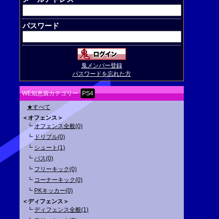
パスワード
鬼メンバー登録
パスワードを忘れた方
WE知恵袋カテゴリー
PS4
★すべて
＜オフェンス＞
┗
オフェンス全般(0)
┗
ドリブル(0)
┗
シュート(1)
┗
パス(0)
┗
フリーキック(0)
┗
コーナーキック(0)
┗
PKキッカー(0)
＜ディフェンス＞
┗
ディフェンス全般(1)