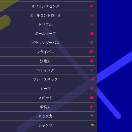
オフェンスセンス
41
ボールコントロール
52
ドリブル
54
ボールキープ
50
グラウンダーパス
57
フライパス
63
決定力
46
ヘディング
52
プレースキック
50
カーブ
44
スピード
60
瞬発力
61
キック力
71
ジャンプ
70