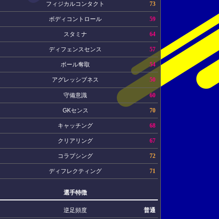
フィジカルコンタクト
73
ボディコントロール
59
スタミナ
64
ディフェンスセンス
57
ボール奪取
54
アグレッシブネス
50
守備意識
60
GKセンス
70
キャッチング
68
クリアリング
67
コラプシング
72
ディフレクティング
71
選手特徴
逆足頻度
普通