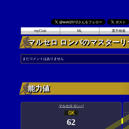
myClub
ML
選手検索
マルセロ ロンバのマスターリ
まだコメントはありません
能力値
マルセロ ロンバ
62