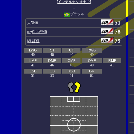
[
インテルナシオナウ
]
--
ブラジル
51
人気値
78
myClub評価
79
ML評価
LWG
ST
CF
RWG
40
40
40
40
LMF
DMF
CMF
OMF
RMF
41
46
43
40
41
LSB
CB
RSB
GK
51
53
51
62