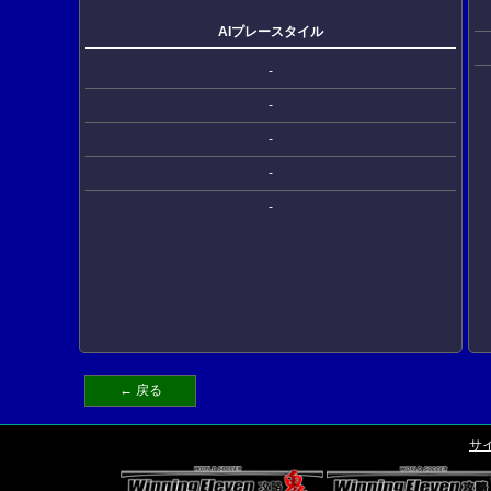
AIプレースタイル
-
-
-
-
-
← 戻る
サ