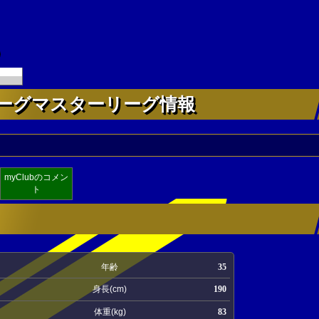
ーグマスターリーグ情報
myClubのコメン
ト
年齢
35
身長(cm)
190
体重(kg)
83