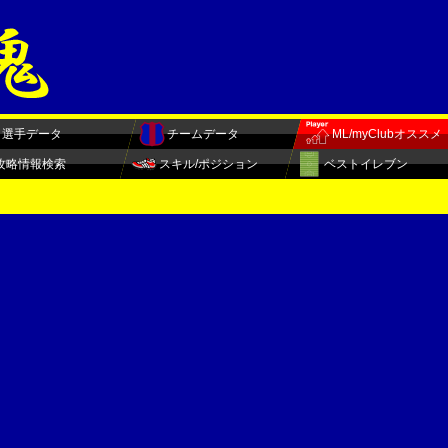
選手データ
チームデータ
ML/myClubオススメ
攻略情報検索
スキル/ポジション
ベストイレブン