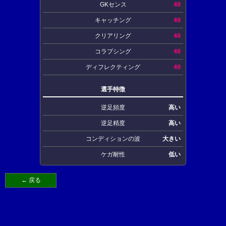
GKセンス
40
キャッチング
40
クリアリング
40
コラプシング
40
ディフレクティング
40
選手特徴
逆足頻度
高い
逆足精度
高い
コンディションの波
大きい
ケガ耐性
低い
← 戻る