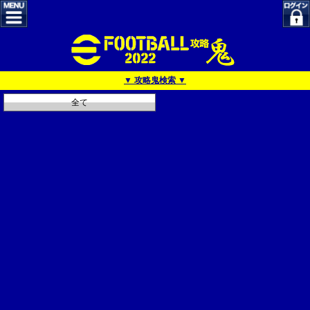
▼ 攻略鬼検索 ▼
全て