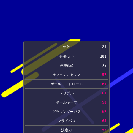
年齢
21
身長(cm)
181
体重(kg)
75
オフェンスセンス
57
ボールコントロール
61
ドリブル
61
ボールキープ
58
グラウンダーパス
62
フライパス
65
決定力
53