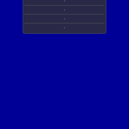
-
-
-
-