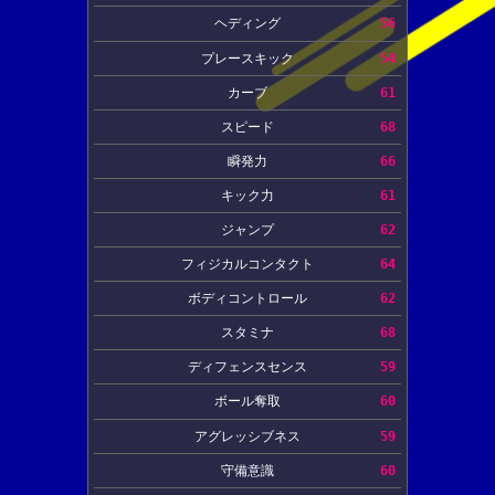
ヘディング
56
プレースキック
54
カーブ
61
スピード
68
瞬発力
66
キック力
61
ジャンプ
62
フィジカルコンタクト
64
ボディコントロール
62
スタミナ
68
ディフェンスセンス
59
ボール奪取
60
アグレッシブネス
59
守備意識
60