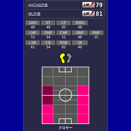
79
myClub評価
81
ML評価
LWG
ST
CF
RWG
48
49
45
48
LMF
DMF
CMF
OMF
RMF
53
54
51
48
55
LSB
CB
RSB
GK
61
54
62
40
クロサー