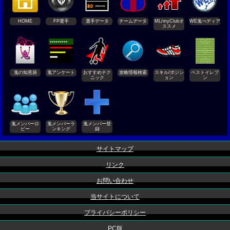
HOME
FP選手
選手データ
チームデータ
ML/myClubオ
WE鬼ぺディア
ススメ
鬼の知恵袋
鬼アンケート
おすすめテク
攻略情報検索
スキル/ポジシ
ベストイレブ
ニック
ョン
ン
鬼メンバーロ
鬼メンバーラ
鬼メンバー登
ビー
ンキング
録
サイトマップ
リンク
お問い合わせ
当サイトについて
プライバシーポリシー
PC版