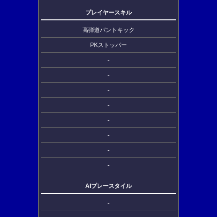
プレイヤースキル
高弾道パントキック
PKストッパー
-
-
-
-
-
-
-
-
AIプレースタイル
-