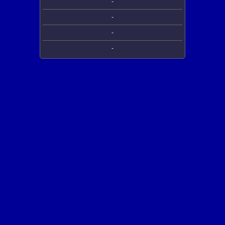
-
-
-
-