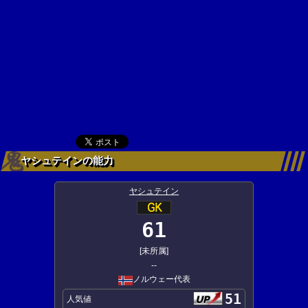
ヤシュテインの能力
ヤシュテイン
61
[未所属]
--
ノルウェー代表
51
人気値