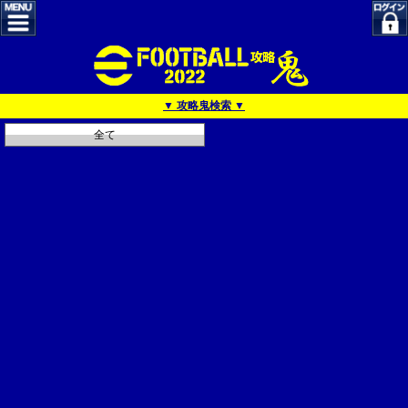
▼ 攻略鬼検索 ▼
全て