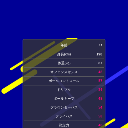
年齢
37
身長(cm)
190
体重(kg)
82
オフェンスセンス
48
ボールコントロール
57
ドリブル
54
ボールキープ
48
グラウンダーパス
54
フライパス
58
決定力
48