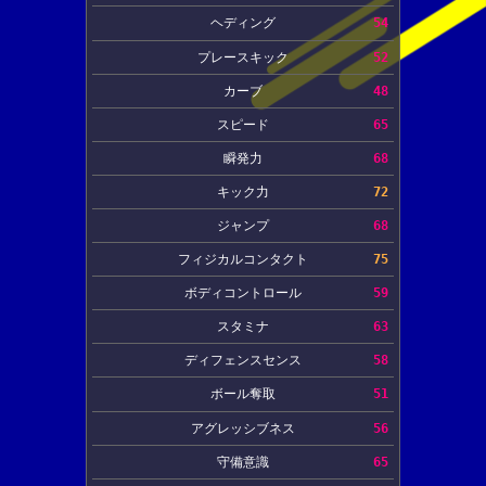
ヘディング
54
プレースキック
52
カーブ
48
スピード
65
瞬発力
68
キック力
72
ジャンプ
68
フィジカルコンタクト
75
ボディコントロール
59
スタミナ
63
ディフェンスセンス
58
ボール奪取
51
アグレッシブネス
56
守備意識
65