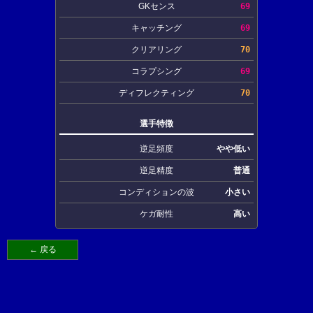
GKセンス
69
キャッチング
69
クリアリング
70
コラプシング
69
ディフレクティング
70
選手特徴
逆足頻度
やや低い
逆足精度
普通
コンディションの波
小さい
ケガ耐性
高い
← 戻る