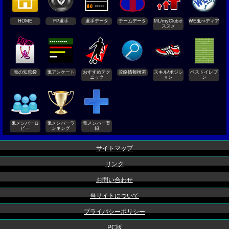
HOME
FP選手
選手データ
チームデータ
ML/myClubオ
WE鬼ぺディア
ススメ
鬼の知恵袋
鬼アンケート
おすすめテク
攻略情報検索
スキル/ポジシ
ベストイレブ
ニック
ョン
ン
鬼メンバーロ
鬼メンバーラ
鬼メンバー登
ビー
ンキング
録
サイトマップ
リンク
お問い合わせ
当サイトについて
プライバシーポリシー
PC版