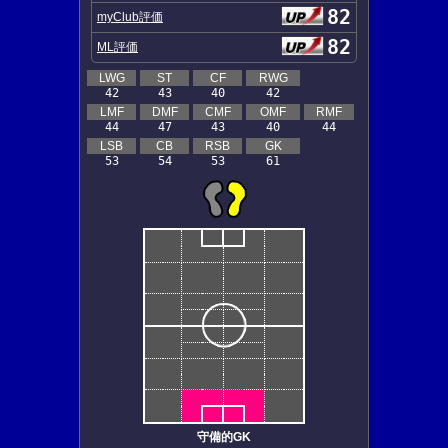
82
myClub評価
82
ML評価
LWG
ST
CF
RWG
42
43
40
42
LMF
DMF
CMF
OMF
RMF
44
47
43
40
44
LSB
CB
RSB
GK
53
54
53
61
守備的GK