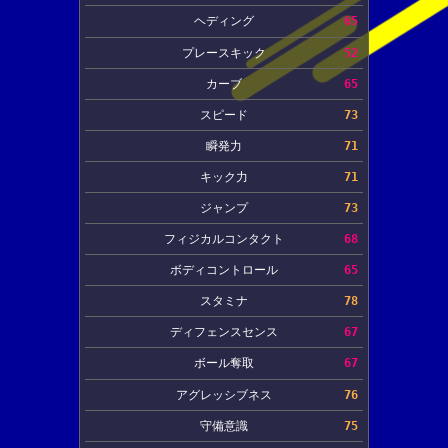
ヘディング
65
プレースキック
52
カーブ
65
スピード
73
瞬発力
71
キック力
71
ジャンプ
73
フィジカルコンタクト
68
ボディコントロール
65
スタミナ
78
ディフェンスセンス
67
ボール奪取
67
アグレッシブネス
76
守備意識
75