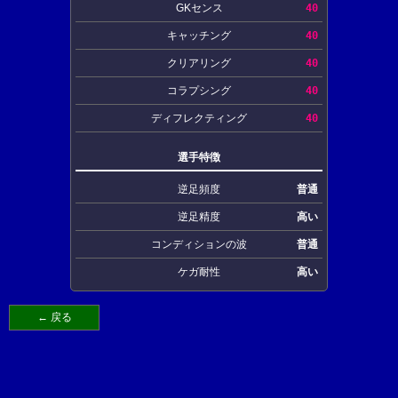
GKセンス
40
キャッチング
40
クリアリング
40
コラプシング
40
ディフレクティング
40
選手特徴
逆足頻度
普通
逆足精度
高い
コンディションの波
普通
ケガ耐性
高い
← 戻る