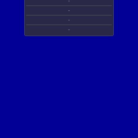
-
-
-
-