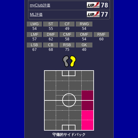
78
myClub評価
77
ML評価
LWG
ST
CF
RWG
54
55
49
54
LMF
DMF
CMF
OMF
RMF
57
62
58
54
60
LSB
CB
RSB
GK
67
68
75
40
守備的サイドバック