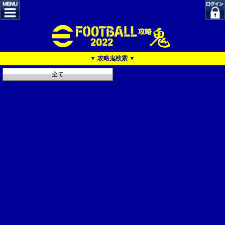
▼ 攻略鬼検索 ▼
全て