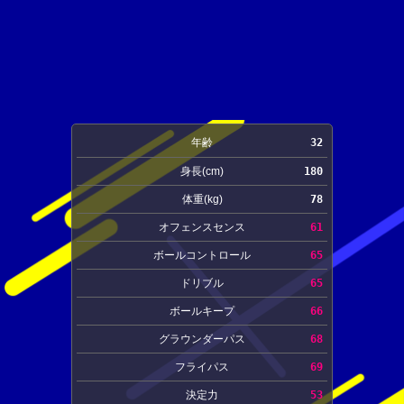
年齢
32
身長(cm)
180
体重(kg)
78
オフェンスセンス
61
ボールコントロール
65
ドリブル
65
ボールキープ
66
グラウンダーパス
68
フライパス
69
決定力
53