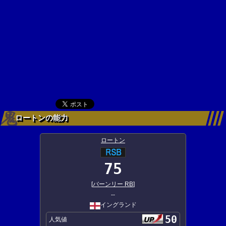
ロートンの能力
ロートン
75
[
バーンリー RB
]
--
イングランド
50
人気値