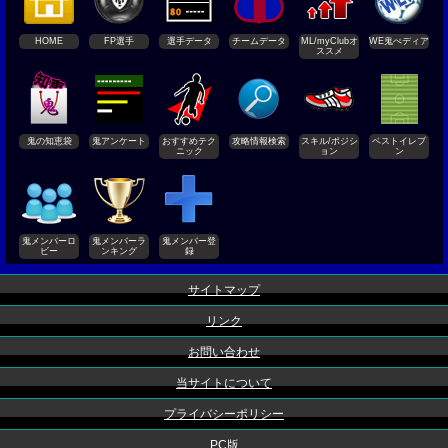
HOME
FP選手
選手データ
チームデータ
ML/myClubオ
WE鬼ぺディア
ススメ
鬼の知恵袋
鬼アンケート
おすすめテク
攻略情報検索
スキル/ポジシ
ベストイレブ
ニック
ョン
ン
鬼メンバーロ
鬼メンバーラ
鬼メンバー登
ビー
ンキング
録
サイトマップ
リンク
お問い合わせ
当サイトについて
プライバシーポリシー
PC版