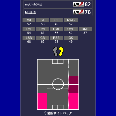
82
myClub評価
78
ML評価
LWG
ST
CF
RWG
52
53
49
52
LMF
DMF
CMF
OMF
RMF
54
61
56
52
57
LSB
CB
RSB
GK
68
65
73
40
守備的サイドバック