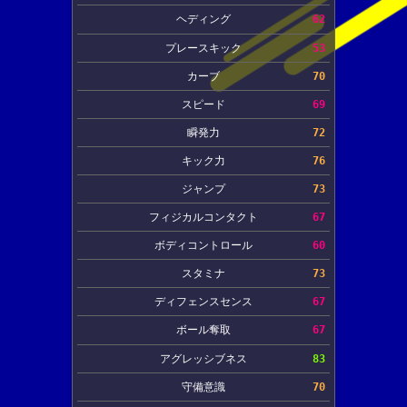
ヘディング
62
プレースキック
53
カーブ
70
スピード
69
瞬発力
72
キック力
76
ジャンプ
73
フィジカルコンタクト
67
ボディコントロール
60
スタミナ
73
ディフェンスセンス
67
ボール奪取
67
アグレッシブネス
83
守備意識
70