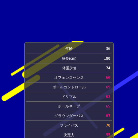
年齢
36
身長(cm)
180
体重(kg)
74
オフェンスセンス
60
ボールコントロール
65
ドリブル
63
ボールキープ
65
グラウンダーパス
67
フライパス
70
決定力
55