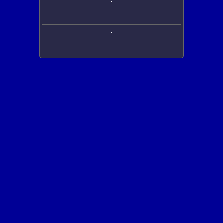
-
-
-
-