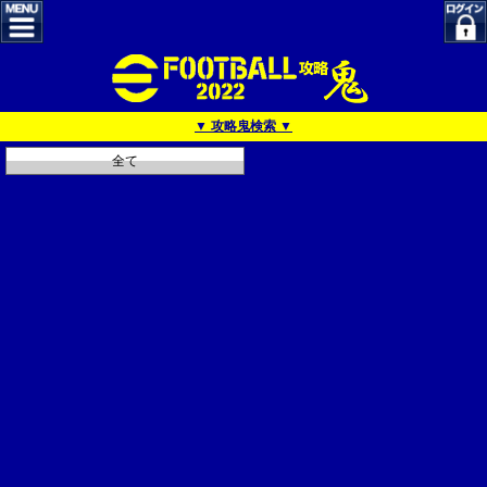
▼ 攻略鬼検索 ▼
全て