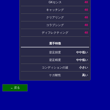
GKセンス
40
キャッチング
40
クリアリング
40
コラプシング
40
ディフレクティング
40
選手特徴
逆足頻度
やや低い
逆足精度
やや低い
コンディションの波
小さい
ケガ耐性
高い
← 戻る