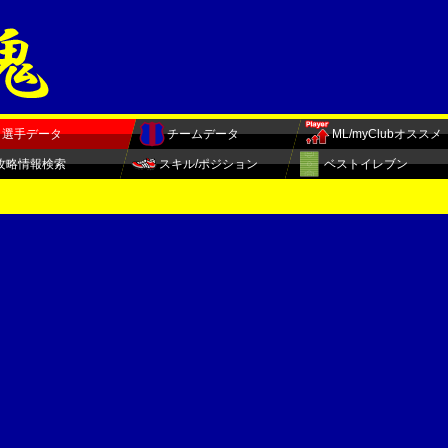
選手データ
チームデータ
ML/myClubオススメ
攻略情報検索
スキル/ポジション
ベストイレブン