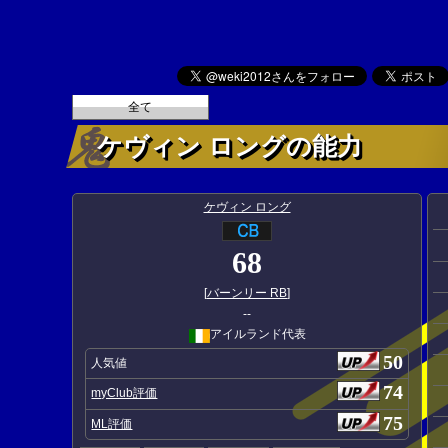
全て
ケヴィン ロングの能力
ケヴィン ロング
68
[
バーンリー RB
]
--
アイルランド代表
50
人気値
74
myClub評価
75
ML評価