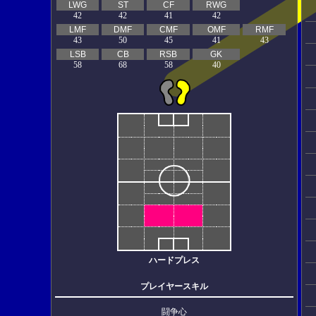
LWG
ST
CF
RWG
42
42
41
42
LMF
DMF
CMF
OMF
RMF
43
50
45
41
43
LSB
CB
RSB
GK
58
68
58
40
ハードプレス
プレイヤースキル
闘争心