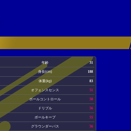
年齢
31
身長(cm)
188
体重(kg)
83
オフェンスセンス
51
ボールコントロール
58
ドリブル
56
ボールキープ
55
グラウンダーパス
56