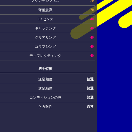
アグレッシブネス
70
守備意識
70
GKセンス
40
キャッチング
40
クリアリング
40
コラプシング
40
ディフレクティング
40
選手特徴
逆足頻度
普通
逆足精度
普通
コンディションの波
普通
ケガ耐性
通常