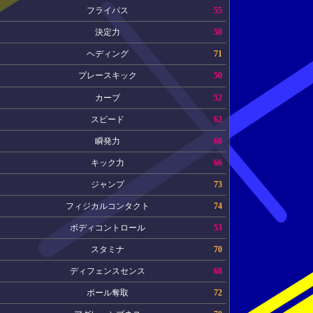
フライパス
55
決定力
50
ヘディング
71
プレースキック
50
カーブ
52
スピード
62
瞬発力
60
キック力
66
ジャンプ
73
フィジカルコンタクト
74
ボディコントロール
53
スタミナ
70
ディフェンスセンス
68
ボール奪取
72