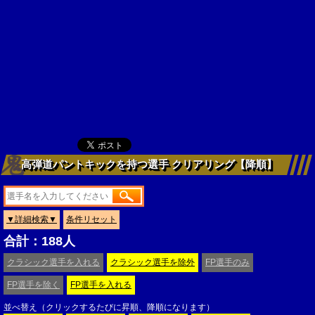
高弾道パントキックを持つ選手 クリアリング【降順】
▼詳細検索▼
条件リセット
合計：188人
クラシック選手を入れる
クラシック選手を除外
FP選手のみ
FP選手を除く
FP選手を入れる
並べ替え（クリックするたびに昇順、降順になります）