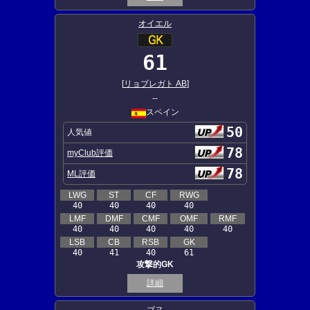
オイエル
61
[
リョブレガト AB
]
--
スペイン
50
人気値
78
myClub評価
78
ML評価
LWG
ST
CF
RWG
40
40
40
40
LMF
DMF
CMF
OMF
RMF
40
40
40
40
40
LSB
CB
RSB
GK
40
41
40
61
攻撃的GK
詳細