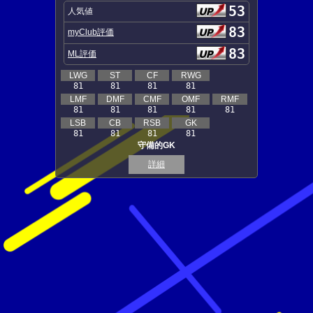
53
人気値
83
myClub評価
83
ML評価
LWG
ST
CF
RWG
81
81
81
81
LMF
DMF
CMF
OMF
RMF
81
81
81
81
81
LSB
CB
RSB
GK
81
81
81
81
守備的GK
詳細