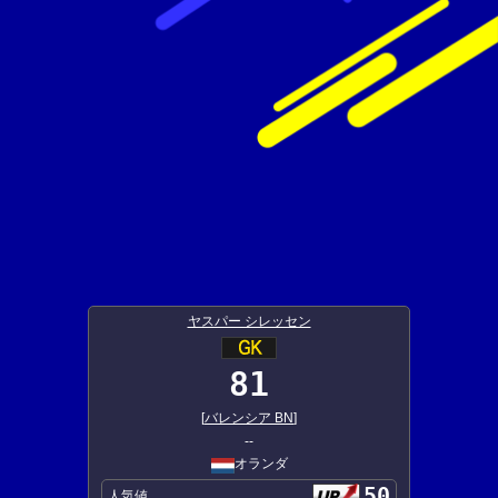
ヤスパー シレッセン
81
[
バレンシア BN
]
--
オランダ
50
人気値