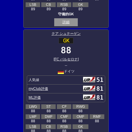
LSB
CB
RSB
GK
89
89
89
89
守備的GK
詳細
テア シュテーゲン
88
[
FC バルセロナ
]
--
ドイツ
51
人気値
81
myClub評価
81
ML評価
LWG
ST
CF
RWG
88
88
88
88
LMF
DMF
CMF
OMF
RMF
88
88
88
88
88
LSB
CB
RSB
GK
88
88
88
88