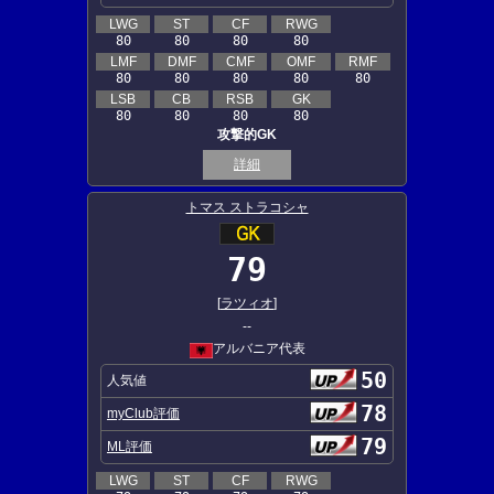
LWG
ST
CF
RWG
80
80
80
80
LMF
DMF
CMF
OMF
RMF
80
80
80
80
80
LSB
CB
RSB
GK
80
80
80
80
攻撃的GK
詳細
トマス ストラコシャ
79
[
ラツィオ
]
--
アルバニア代表
50
人気値
78
myClub評価
79
ML評価
LWG
ST
CF
RWG