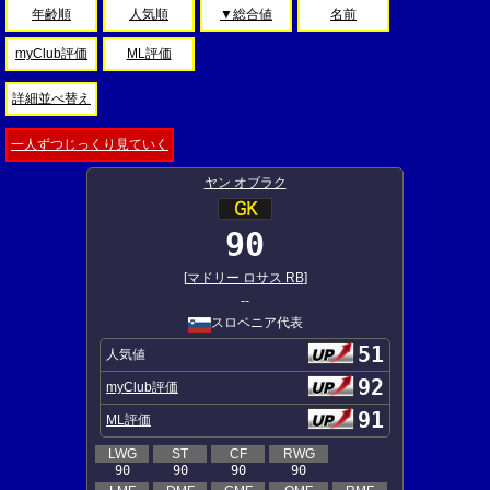
年齢順
人気順
▼総合値
名前
myClub評価
ML評価
詳細並べ替え
一人ずつじっくり見ていく
ヤン オブラク
90
[
マドリー ロサス RB
]
--
スロベニア代表
51
人気値
92
myClub評価
91
ML評価
LWG
ST
CF
RWG
90
90
90
90