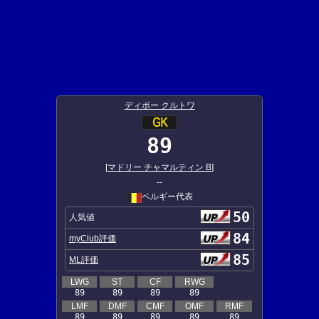
ディボー クルトワ
89
[
マドリー チャマルティン B
]
--
ベルギー代表
50
人気値
84
myClub評価
85
ML評価
LWG
ST
CF
RWG
89
89
89
89
LMF
DMF
CMF
OMF
RMF
89
89
89
89
89