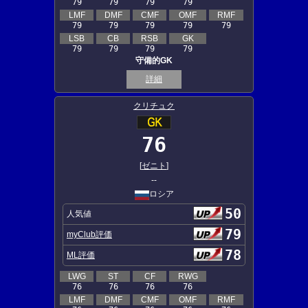
79
79
79
79
LMF
DMF
CMF
OMF
RMF
79
79
79
79
79
LSB
CB
RSB
GK
79
79
79
79
守備的GK
詳細
クリチュク
76
[
ゼニト
]
--
ロシア
50
人気値
79
myClub評価
78
ML評価
LWG
ST
CF
RWG
76
76
76
76
LMF
DMF
CMF
OMF
RMF