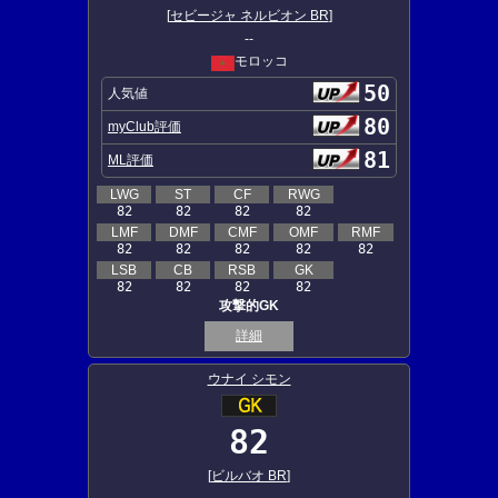
[
セビージャ ネルビオン BR
]
--
モロッコ
50
人気値
80
myClub評価
81
ML評価
LWG
ST
CF
RWG
82
82
82
82
LMF
DMF
CMF
OMF
RMF
82
82
82
82
82
LSB
CB
RSB
GK
82
82
82
82
攻撃的GK
詳細
ウナイ シモン
82
[
ビルバオ BR
]