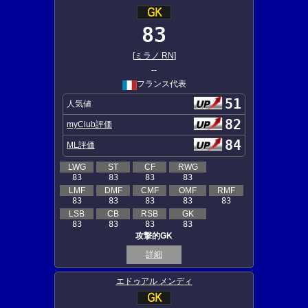
83
[
ミラノ RN
]
--
フランス代表
51
人気値
82
myClub評価
84
ML評価
LWG
ST
CF
RWG
83
83
83
83
LMF
DMF
CMF
OMF
RMF
83
83
83
83
83
LSB
CB
RSB
GK
83
83
83
83
攻撃的GK
詳細
エドゥアル メンディ