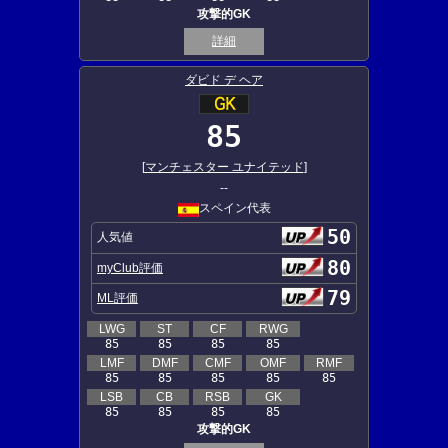
攻撃的GK
詳細
ダビド デ ヘア
85
[
マンチェスター ユナイテッド
]
--
スペイン代表
50
人気値
80
myClub評価
79
ML評価
LWG
ST
CF
RWG
85
85
85
85
LMF
DMF
CMF
OMF
RMF
85
85
85
85
85
LSB
CB
RSB
GK
85
85
85
85
攻撃的GK