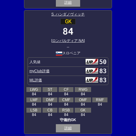
詳細
S. ハンダノヴィッチ
84
[
ロンバルディア NA
]
--
スロベニア
50
人気値
83
myClub評価
83
ML評価
LWG
ST
CF
RWG
84
84
84
84
LMF
DMF
CMF
OMF
RMF
84
84
84
84
84
LSB
CB
RSB
GK
84
84
84
84
守備的GK
詳細