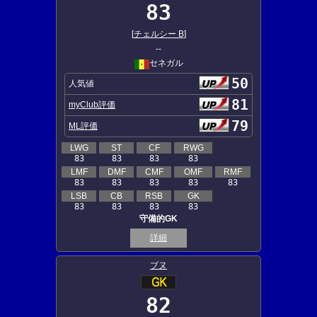
83
[
チェルシー B
]
--
セネガル
50
人気値
81
myClub評価
79
ML評価
LWG
ST
CF
RWG
83
83
83
83
LMF
DMF
CMF
OMF
RMF
83
83
83
83
83
LSB
CB
RSB
GK
83
83
83
83
守備的GK
詳細
ブヌ
82