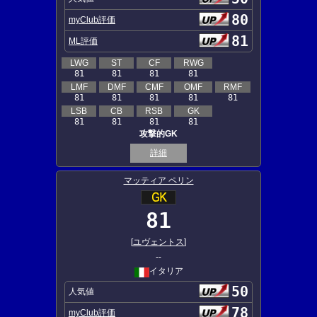
80
myClub評価
81
ML評価
LWG
ST
CF
RWG
81
81
81
81
LMF
DMF
CMF
OMF
RMF
81
81
81
81
81
LSB
CB
RSB
GK
81
81
81
81
攻撃的GK
詳細
マッティア ペリン
81
[
ユヴェントス
]
--
イタリア
50
人気値
78
myClub評価