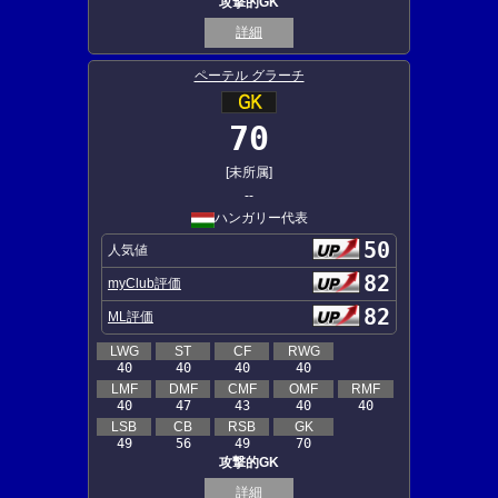
攻撃的GK
詳細
ペーテル グラーチ
70
[未所属]
--
ハンガリー代表
50
人気値
82
myClub評価
82
ML評価
LWG
ST
CF
RWG
40
40
40
40
LMF
DMF
CMF
OMF
RMF
40
47
43
40
40
LSB
CB
RSB
GK
49
56
49
70
攻撃的GK
詳細