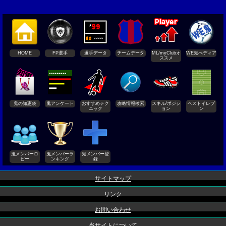
HOME
FP選手
選手データ
チームデータ
ML/myClubオ
WE鬼ぺディア
ススメ
鬼の知恵袋
鬼アンケート
おすすめテク
攻略情報検索
スキル/ポジシ
ベストイレブ
ニック
ョン
ン
鬼メンバーロ
鬼メンバーラ
鬼メンバー登
ビー
ンキング
録
サイトマップ
リンク
お問い合わせ
当サイトについて