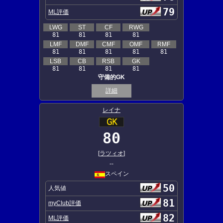
79
ML評価
LWG
ST
CF
RWG
81
81
81
81
LMF
DMF
CMF
OMF
RMF
81
81
81
81
81
LSB
CB
RSB
GK
81
81
81
81
守備的GK
詳細
レイナ
80
[
ラツィオ
]
--
スペイン
50
人気値
81
myClub評価
82
ML評価