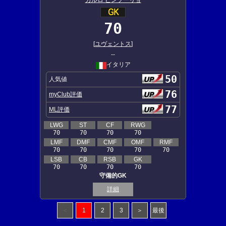
カルロ ピンソーリョ
70
[
ユヴェントス
]
--
イタリア
50
人気値
76
myClub評価
77
ML評価
LWG
ST
CF
RWG
70
70
70
70
LMF
DMF
CMF
OMF
RMF
70
70
70
70
70
LSB
CB
RSB
GK
70
70
70
70
守備的GK
詳細
＜
1
2
3
＞
最後