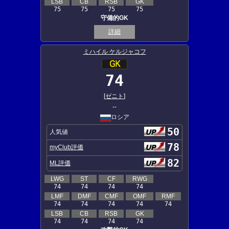
LSB
CB
RSB
GK
75
75
75
75
守備的GK
詳細
ミハイル ケルジャコフ
74
[
ゼニト
]
--
ロシア
50
人気値
78
myClub評価
82
ML評価
LWG
ST
CF
RWG
74
74
74
74
LMF
DMF
CMF
OMF
RMF
74
74
74
74
74
LSB
CB
RSB
GK
74
74
74
74