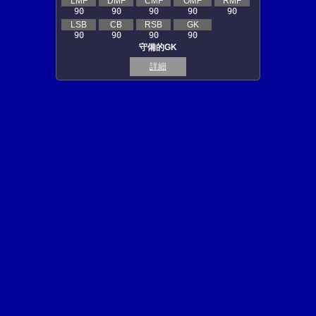
LMF
DMF
CMF
OMF
RMF
90
90
90
90
90
LSB
CB
RSB
GK
90
90
90
90
守備的GK
詳細