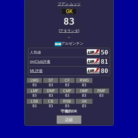
フアン ムッソ
83
[
アタランタ
]
--
アルゼンチン
50
人気値
81
myClub評価
80
ML評価
LWG
ST
CF
RWG
83
83
83
83
LMF
DMF
CMF
OMF
RMF
83
83
83
83
83
LSB
CB
RSB
GK
83
83
83
83
守備的GK
詳細