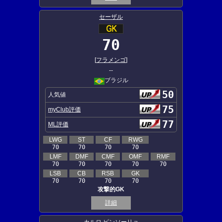
セーザル
70
[
フラメンゴ
]
--
ブラジル
50
人気値
75
myClub評価
77
ML評価
LWG
ST
CF
RWG
70
70
70
70
LMF
DMF
CMF
OMF
RMF
70
70
70
70
70
LSB
CB
RSB
GK
70
70
70
70
攻撃的GK
詳細