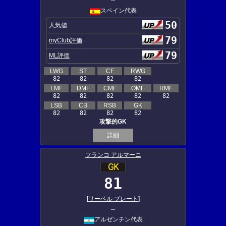
--
スペイン代表
50
人気値
79
myClub評価
79
ML評価
LWG
ST
CF
RWG
82
82
82
82
LMF
DMF
CMF
OMF
RMF
82
82
82
82
82
LSB
CB
RSB
GK
82
82
82
82
攻撃的GK
詳細
フランコ アルマーニ
81
[
リーベル プレート
]
--
アルゼンチン代表