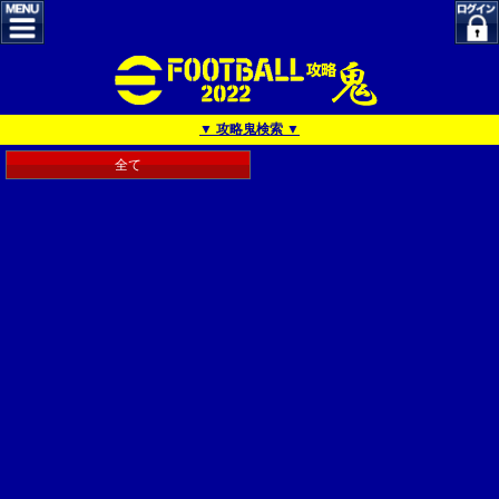
▼ 攻略鬼検索 ▼
全て