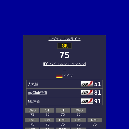
スヴェン ウルライヒ
75
[
FC バイエルン ミュンヘン
]
--
ドイツ
51
人気値
81
myClub評価
91
ML評価
LWG
ST
CF
RWG
75
75
75
75
LMF
DMF
CMF
OMF
RMF
75
75
75
75
75